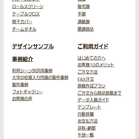
ロールスクリーン
敬弔旗
テーブルクロス
手旗
椅子カバー
連続旗
チームタオル
関連商品
デザインサンプル
ご利用ガイド
事例紹介
はじめての方へ
お客様10のメリット
利用シーン別活用事例
ご注文方法
大学の校章入り団旗の製作事例
FAX注文
製作事例
原稿作成プラン
フォトギャラリー
ご注文から商品到着まで
お客様の声
データ入稿ガイド
テンプレート
自動見積
お支払方法
送料・納期
生地一覧