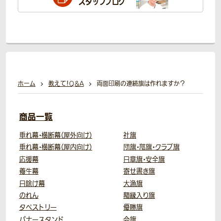
スタッフブログ
ホーム
教えて！Q＆A
両面印刷の連続旗は作れますか？
商品一覧
垂れ幕・横断幕（屋外向け）
社旗
垂れ幕・横断幕（屋内向け）
団旗・部旗・クラブ旗
応援幕
日章旗・安全旗
養生幕
寄せ書き旗
日除け幕
大漁旗
のれん
額縁入り旗
タペストリー
優勝旗
バナースタンド
会旗