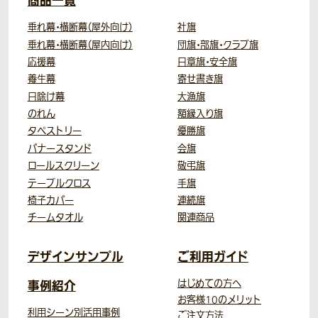
商品一覧
垂れ幕・横断幕（屋外向け）
社旗
垂れ幕・横断幕（屋内向け）
団旗・部旗・クラブ旗
応援幕
日章旗・安全旗
養生幕
寄せ書き旗
日除け幕
大漁旗
のれん
額縁入り旗
タペストリー
優勝旗
バナースタンド
会旗
ロールスクリーン
敬弔旗
テーブルクロス
手旗
椅子カバー
連続旗
チームタオル
関連商品
デザインサンプル
ご利用ガイド
事例紹介
はじめての方へ
お客様10のメリット
利用シーン別活用事例
ご注文方法