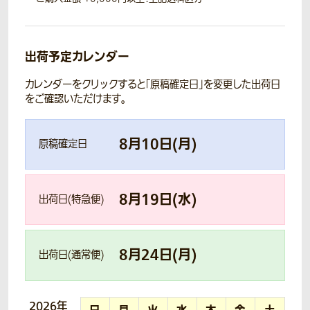
出荷予定カレンダー
カレンダーをクリックすると「原稿確定日」を変更した出荷日
をご確認いただけます。
8
月
10
日(
月
)
原稿確定日
8
月
19
日(
水
)
出荷日(特急便)
8
月
24
日(
月
)
出荷日(通常便)
2026年