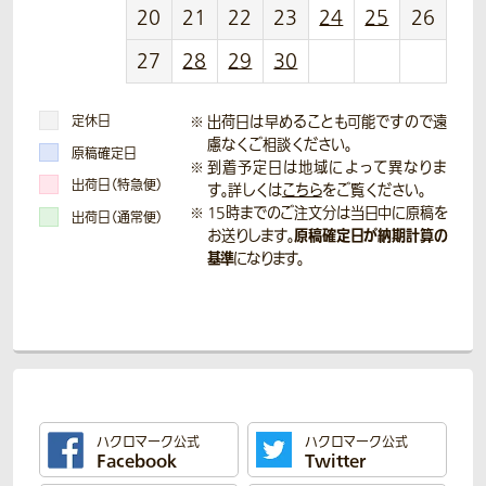
20
21
22
23
24
25
26
27
28
29
30
定休日
出荷日は早めることも可能ですので遠
慮なくご相談ください。
原稿確定日
到着予定日は地域によって異なりま
出荷日（特急便）
す。詳しくは
こちら
をご覧ください。
15時までのご注文分は当日中に原稿を
出荷日（通常便）
原稿確定日が納期計算の
お送りします。
基準
になります。
ハクロマーク公式
ハクロマーク公式
Facebook
Twitter