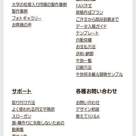
大学の校章入り団旗の製作事例
FAX注文
製作事例
原稿作成プラン
フォトギャラリー
ご注文から商品到着まで
お客様の声
データ入稿ガイド
テンプレート
自動見積
お支払方法
送料・納期
生地一覧
印刷方法
生地見本帳＆現物サンプル
サポート
各種お問い合わせ
取り付け方法
お問い合わせ
よく使われる四文字熟語
デザイン相談
スローガン
教えて！Q＆A
旗・幕作りに失敗しないための
動画集