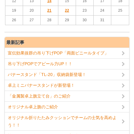
12
13
14
15
16
17
18
19
20
21
22
23
24
25
26
27
28
29
30
31
最新記事
宣伝効果抜群の吊り下げPOP「両面ビニールタイプ」
吊り下げPOPでアピール力UP！！
バナースタンド「TL-20」収納袋新登場！
卓上ミニバナースタンドが新登場！
「金属製卓上旗立て台」のご紹介
オリジナル卓上旗のご紹介
オリジナル折りたたみクッションでチームの士気を高めよ
う！！