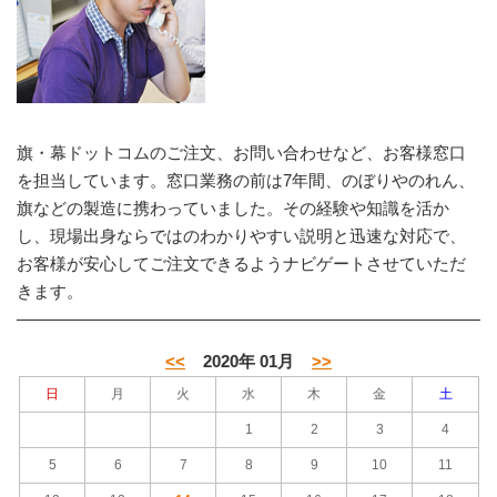
旗・幕ドットコムのご注文、お問い合わせなど、お客様窓口
を担当しています。窓口業務の前は7年間、のぼりやのれん、
旗などの製造に携わっていました。その経験や知識を活か
し、現場出身ならではのわかりやすい説明と迅速な対応で、
お客様が安心してご注文できるようナビゲートさせていただ
きます。
<<
2020年 01月
>>
日
月
火
水
木
金
土
1
2
3
4
5
6
7
8
9
10
11