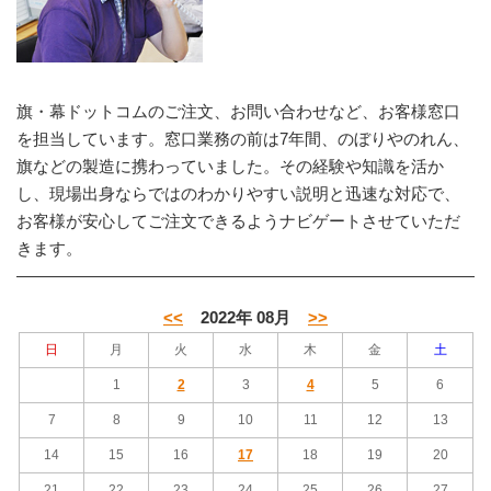
旗・幕ドットコムのご注文、お問い合わせなど、お客様窓口
を担当しています。窓口業務の前は7年間、のぼりやのれん、
旗などの製造に携わっていました。その経験や知識を活か
し、現場出身ならではのわかりやすい説明と迅速な対応で、
お客様が安心してご注文できるようナビゲートさせていただ
きます。
<<
2022年 08月
>>
日
月
火
水
木
金
土
1
2
3
4
5
6
7
8
9
10
11
12
13
14
15
16
17
18
19
20
21
22
23
24
25
26
27