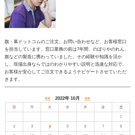
旗・幕ドットコムのご注文、お問い合わせなど、お客様窓口
を担当しています。窓口業務の前は7年間、のぼりやのれん、
旗などの製造に携わっていました。その経験や知識を活か
し、現場出身ならではのわかりやすい説明と迅速な対応で、
お客様が安心してご注文できるようナビゲートさせていただ
きます。
<<
2022年 10月
>>
日
月
火
水
木
金
土
1
2
3
4
5
6
7
8