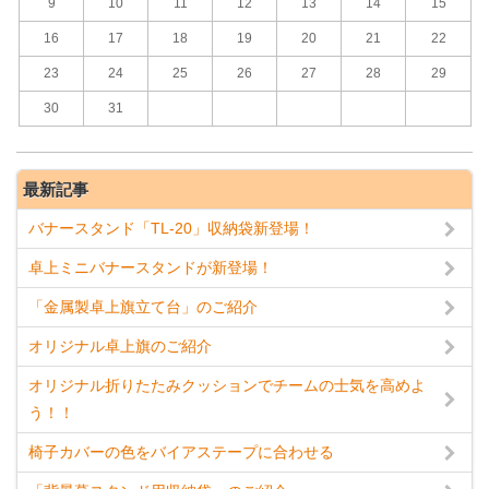
9
10
11
12
13
14
15
16
17
18
19
20
21
22
23
24
25
26
27
28
29
30
31
最新記事
バナースタンド「TL-20」収納袋新登場！
卓上ミニバナースタンドが新登場！
「金属製卓上旗立て台」のご紹介
オリジナル卓上旗のご紹介
オリジナル折りたたみクッションでチームの士気を高めよ
う！！
椅子カバーの色をバイアステープに合わせる