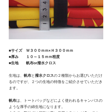
■サイズ Ｗ３００ｍｍ×Ｈ３００ｍｍ
■厚み １０～１５ｍｍ程度
■生地 帆布or撥水クロス
生地は、
帆布
と
撥水クロス
の２種類からお選びいただけ
るのですが、２つの生地の特徴をご紹介させていただき
ます。
帆布
は、トートバッグなどによく使われるキャンバスの
ような厚手の綿生地になります。