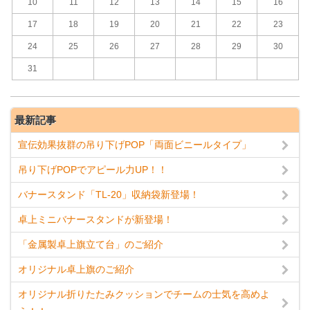
10
11
12
13
14
15
16
17
18
19
20
21
22
23
24
25
26
27
28
29
30
31
最新記事
宣伝効果抜群の吊り下げPOP「両面ビニールタイプ」
吊り下げPOPでアピール力UP！！
バナースタンド「TL-20」収納袋新登場！
卓上ミニバナースタンドが新登場！
「金属製卓上旗立て台」のご紹介
オリジナル卓上旗のご紹介
オリジナル折りたたみクッションでチームの士気を高めよ