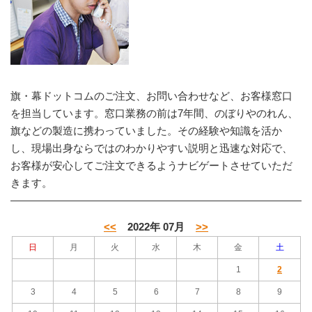
旗・幕ドットコムのご注文、お問い合わせなど、お客様窓口
を担当しています。窓口業務の前は7年間、のぼりやのれん、
旗などの製造に携わっていました。その経験や知識を活か
し、現場出身ならではのわかりやすい説明と迅速な対応で、
お客様が安心してご注文できるようナビゲートさせていただ
きます。
<<
2022年 07月
>>
日
月
火
水
木
金
土
1
2
3
4
5
6
7
8
9