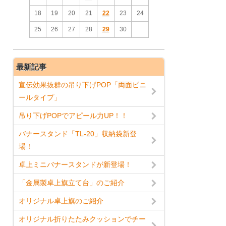
18
19
20
21
22
23
24
25
26
27
28
29
30
最新記事
宣伝効果抜群の吊り下げPOP「両面ビニ
ールタイプ」
吊り下げPOPでアピール力UP！！
バナースタンド「TL-20」収納袋新登
場！
卓上ミニバナースタンドが新登場！
「金属製卓上旗立て台」のご紹介
オリジナル卓上旗のご紹介
オリジナル折りたたみクッションでチー