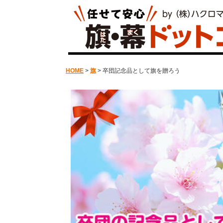
HOME
>
旗
> 卒団記念品として旗を贈ろう