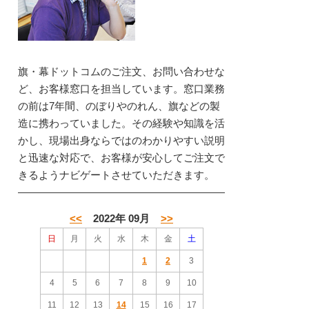
旗・幕ドットコムのご注文、お問い合わせな
ど、お客様窓口を担当しています。窓口業務
の前は7年間、のぼりやのれん、旗などの製
造に携わっていました。その経験や知識を活
かし、現場出身ならではのわかりやすい説明
と迅速な対応で、お客様が安心してご注文で
きるようナビゲートさせていただきます。
<<
2022年 09月
>>
日
月
火
水
木
金
土
1
2
3
4
5
6
7
8
9
10
11
12
13
14
15
16
17