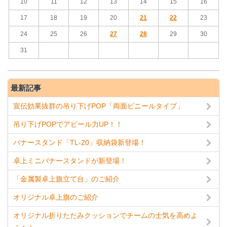
10
11
12
13
14
15
16
17
18
19
20
21
22
23
24
25
26
27
28
29
30
31
最新記事
宣伝効果抜群の吊り下げPOP「両面ビニールタイプ」
吊り下げPOPでアピール力UP！！
バナースタンド「TL-20」収納袋新登場！
卓上ミニバナースタンドが新登場！
「金属製卓上旗立て台」のご紹介
オリジナル卓上旗のご紹介
オリジナル折りたたみクッションでチームの士気を高めよ